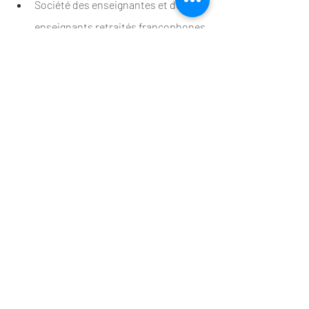
Société des enseignantes et des 
enseignants retraités francophones 
du Nouveau-Brunswick (SERFNB)
À propos de l’AFMNB
L’AFMNB regroupe 50 municipalités 
francophones et bilingues, réparties 
dans six grandes régions qui s’étendent 
du nord-ouest au sud-est de la province. 
Nos municipalités membres 
représentent près de 300 000 
personnes, soit plus du tiers de la 
population du Nouveau-Brunswick.
-30 -
Renseignements :
Eugénie Boudreau, directrice des 