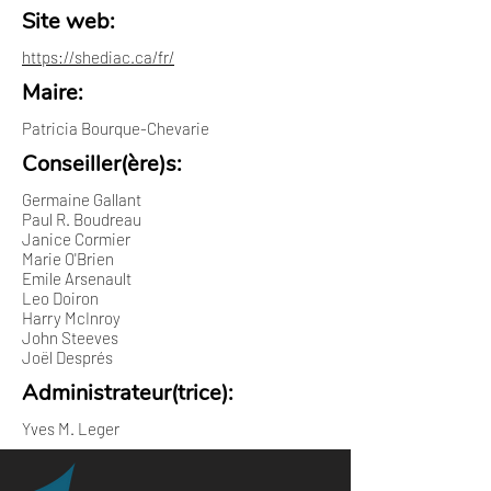
Site web:
https://shediac.ca/fr/
Maire:
Patricia Bourque-Chevarie
Conseiller(ère)s:
Germaine Gallant
Paul R. Boudreau
Janice Cormier
Marie O'Brien
Emile Arsenault
Leo Doiron
Harry McInroy
John Steeves
Joël Després
Administrateur(trice):
Yves M. Leger