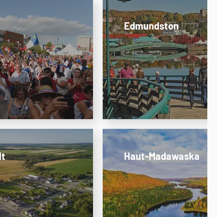
Edmundston
lt
Haut-Madawaska