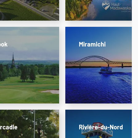
ook
Miramichi
rcadie
Rivière-du-Nord