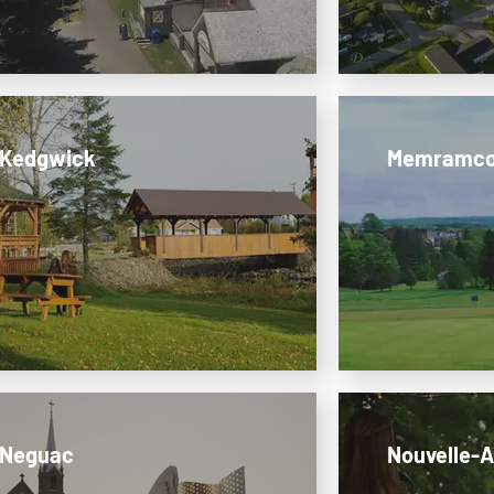
Kedgwick
Memramc
Neguac
Nouvelle-A