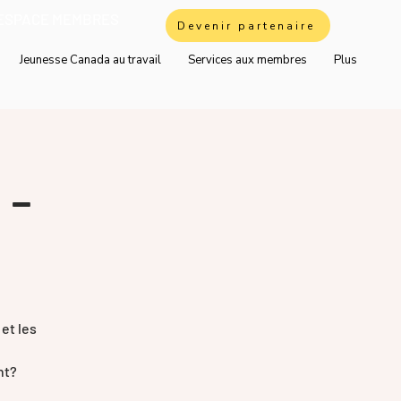
ESPACE MEMBRES
Devenir partenaire
Jeunesse Canada au travail
Services aux membres
Plus
 -
et les
nt?