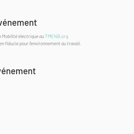
événement
n Mobilité électrique au 
TMENB.org
n fiducie pour l’environnement au travail.
événement