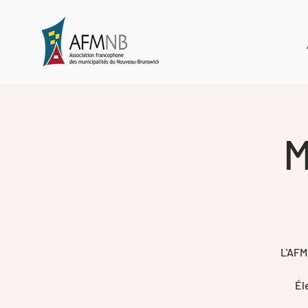
M
L'AFM
Él