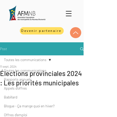
Devenir partenaire
Post
Toutes les communications
11 sept. 2024
Toutes les communications
Élections provinciales 2024
Rapports annuels
: Les priorités municipales
Appels d'offres
Babillard
Blogue - Ça mange quoi en hiver?
Offres d'emploi