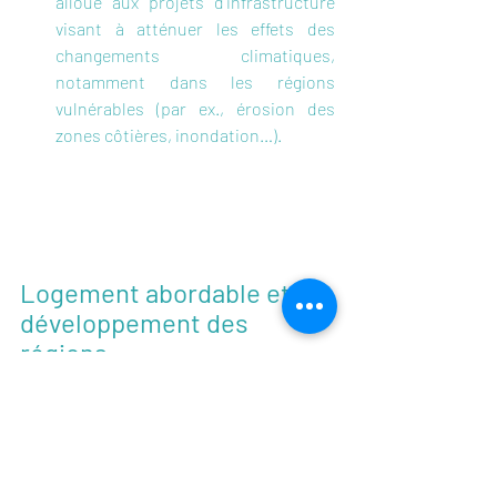
alloué aux projets d’infrastructure 
visant à atténuer les effets des 
changements climatiques, 
notamment dans les régions 
vulnérables (par ex., érosion des 
zones côtières, inondation…).
Logement abordable et 
développement des 
régions
Les pénuries de logements abordables 
sont un frein majeur au développement 
des communautés locales, 
particulièrement dans les régions 
rurales. En même temps, les disparités 