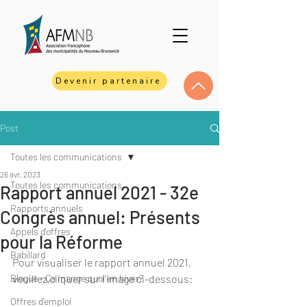
Devenir partenaire
Post
Toutes les communications
26 avr. 2023
Toutes les communications
Rapport annuel 2021 - 32e
Rapports annuels
Congrès annuel: Présents
Appels d'offres
pour la Réforme
Babillard
Pour visualiser le rapport annuel 2021, 
Blogue - Ça mange quoi en hiver?
veuillez cliquer sur l'image ci-dessous:
Offres d'emploi