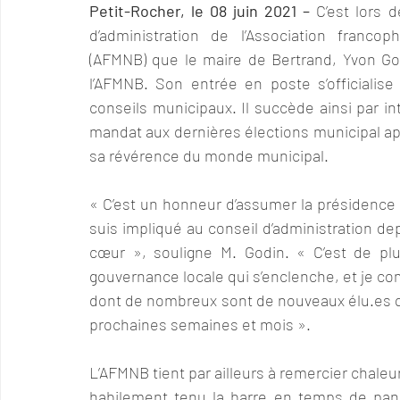
Petit-Rocher, le 08 juin 2021 –
 C’est lors 
d’administration de l’Association franc
(AFMNB) que le maire de Bertrand, Yvon Go
l’AFMNB. Son entrée en poste s’officialis
conseils municipaux. Il succède ainsi par int
mandat aux dernières élections municipal apr
sa révérence du monde municipal.
« C’est un honneur d’assumer la présidence d
suis impliqué au conseil d’administration d
cœur », souligne M. Godin. « C’est de plu
gouvernance locale qui s’enclenche, et je co
dont de nombreux sont de nouveaux élu.es que
prochaines semaines et mois ».
L’AFMNB tient par ailleurs à remercier chaleu
habilement tenu la barre en temps de pand