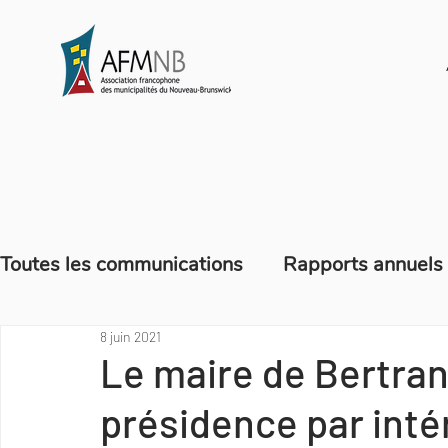
Toutes les communications
Rapports annuels
8 juin 2021
Blogue - Ça mange quoi en hiver?
Offres 
Le maire de Bertrand
présidence par inté
Mémoires