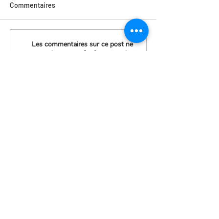
Commentaires
Les commentaires sur ce post ne
sont plus acceptés. Contactez le
propriétaire pour plus
d'informations.
702, rue principale, suite 9
Belle-Baie
Petit-Rocher, N.-B. E8J 1V1