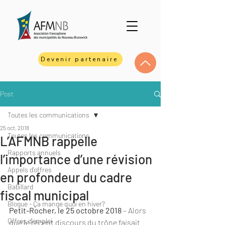
Devenir partenaire
Post
Toutes les communications
25 oct. 2018
Toutes les communications
L’AFMNB rappelle
Rapports annuels
l’importance d’une révision
Appels d'offres
en profondeur du cadre
Babillard
fiscal municipal
Blogue - Ça mange quoi en hiver?
Petit-Rocher, le 25 octobre 2018
 – Alors 
Offres d'emploi
que le récent discours du trône faisait 