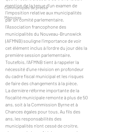
mention de la tenue d’un examen de 
Communiqués de presse
l’imposition relative aux municipalités 
Mémoires
par un comité parlementaire, 
l’Association francophone des 
municipalités du Nouveau-Brunswick 
(AFMNB) souligne l’importance de voir 
cet élément inclus à l’ordre du jour dès la 
première session parlementaire. 
Toutefois, l’AFMNB tient à rappeler la 
nécessité d’une révision en profondeur 
du cadre fiscal municipal et les risques 
de faire des changements à la pièce.
La dernière réforme importante de la 
fiscalité municipale remonte à plus de 50 
ans, soit à la Commission Byrne et à 
Chances égales pour tous. Au fils des 
ans, les responsabilités des 
municipalités n’ont cessé de croitre, 