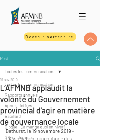
Devenir partenaire
Post
Toutes les communications
19 nov. 2019
Toutes les communications
L’AFMNB applaudit la
Rapports annuels
volonté du Gouvernement
Appels d'offres
provincial d’agir en matière
Babillard
de gouvernance locale
Blogue - Ça mange quoi en hiver?
Bathurst, le 19 novembre 2019
 – 
Offres d'emploi
L’Association francophone des 