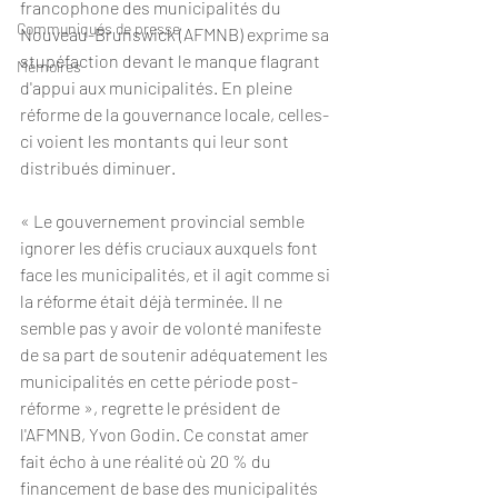
francophone des municipalités du 
Communiqués de presse
Nouveau-Brunswick (AFMNB) exprime sa 
stupéfaction devant le manque flagrant 
Mémoires
d'appui aux municipalités. En pleine 
réforme de la gouvernance locale, celles-
ci voient les montants qui leur sont 
distribués diminuer.
« Le gouvernement provincial semble 
ignorer les défis cruciaux auxquels font 
face les municipalités, et il agit comme si 
la réforme était déjà terminée. Il ne 
semble pas y avoir de volonté manifeste 
de sa part de soutenir adéquatement les 
municipalités en cette période post-
réforme », regrette le président de 
l'AFMNB, Yvon Godin. Ce constat amer 
fait écho à une réalité où 20 % du 
financement de base des municipalités 