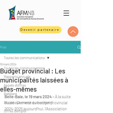
Devenir partenaire
Post
Toutes les communications
19 mars 2024
Toutes les communications
Budget provincial : Les
Rapports annuels
municipalités laissées à
Appels d'offres
elles-mêmes
Babillard
Belle-Baie, le 19 mars 2024 –
 À la suite 
Blogue - Ça mange quoi en hiver?
du dévoilement du budget provincial 
2024-2025 aujourd'hui, l'Association 
Offres d'emploi