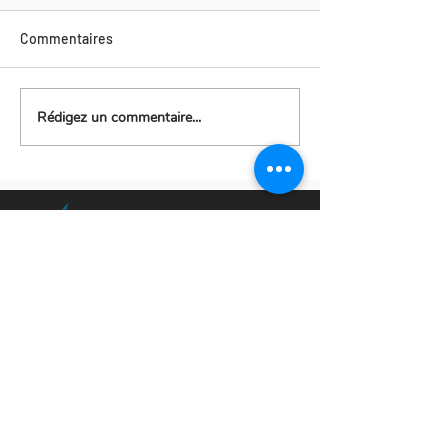
Commentaires
Rédigez un commentaire...
702, rue principale, suite 9
Belle-Baie
Petit-Rocher, N.-B. E8J 1V1
506-542-2622