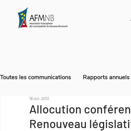
Toutes les communications
Rapports annuels
18 oct. 2013
Blogue - Ça mange quoi en hiver?
Offres 
Allocution conféren
Renouveau législati
Mémoires