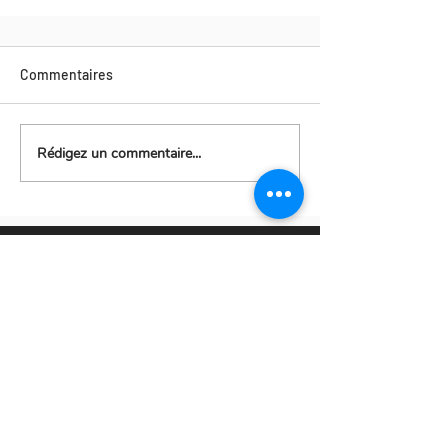
Commentaires
Rédigez un commentaire...
702, rue principale, suite 9
Belle-Baie
Petit-Rocher, N.-B. E8J 1V1