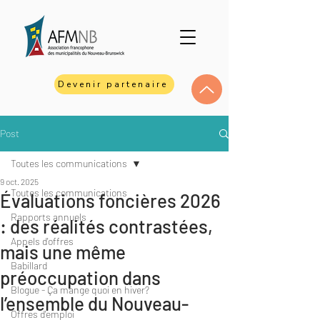
Devenir partenaire
Post
Toutes les communications
9 oct. 2025
Toutes les communications
Évaluations foncières 2026
Rapports annuels
: des réalités contrastées,
Appels d'offres
mais une même
Babillard
préoccupation dans
Blogue - Ça mange quoi en hiver?
l’ensemble du Nouveau-
Offres d'emploi