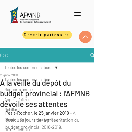
Devenir partenaire
Post
Toutes les communications
25 janv. 2018
Toutes les communications
À la veille du dépôt du
Rapports annuels
budget provincial : l’AFMNB
Appels d'offres
dévoile ses attentes
Babillard
Petit-Rocher, le 25 janvier 2018
 – À 
Blogue - Ça mange quoi en hiver?
quelques jours de la présentation du 
budget provincial 2018-2019, 
Offres d'emploi